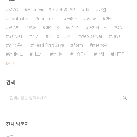
MVC
Head First Servlets&JSP
dd
배열
Controller
container
클래스
View
갱신
류승범
영화
갤럭시S
리눅스
아치리눅스
QA
Servlet
게임
비주얼 베이직
web server
Java
연습 문제
Head First Java
form
method
업데이트
메소드
펌웨어
연습문제
객체
HTTP
더보기
검색
전체 방문자
오늘