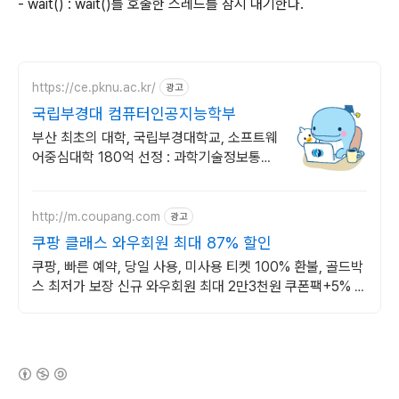
- wait() : wait()를 호출한 스레드를 잠시 대기한다.
https://ce.pknu.ac.kr/
광고
국립부경대 컴퓨터인공지능학부
부산 최초의 대학, 국립부경대학교, 소프트웨
어중심대학 180억 선정 : 과학기술정보통신
부 소프트웨어중심대학 선정 (187억원 지
원)
http://m.coupang.com
광고
쿠팡 클래스 와우회원 최대 87% 할인
쿠팡, 빠른 예약, 당일 사용, 미사용 티켓 100% 환불, 골드박
스 최저가 보장 신규 와우회원 최대 2만3천원 쿠폰팩+5% 추
가적립 혜택! 여행도 이제 쿠팡에서!
(새창열림)