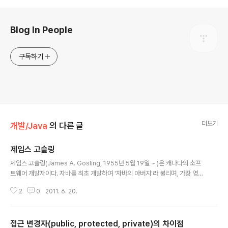
로그 정보
Blog In People
구독하기
더보기
개발/Java
의 다른 글
제임스 고슬링
글 내용
제임스 고슬링(James A. Gosling, 1955년 5월 19일 ~ )은 캐나다의 소프
트웨어 개발자이다. 자바를 최초 개발하여 '자바의 아버지'라 불리며, 가장 영향
력 있는 Programmer 중 한 사람이다. Java 이외에도 Multi-Processor용
2
0
2011. 6. 20.
UNIX와 Complier, Mail System, 데이터 인식 시스템 등을 개발하였다. 개
발자 가운데서는 마이크로소프트의 빌 게이츠(William H. Gates)만큼이나 유
명하지만, 개발자 특유의 '몰두' '은둔' 성향 때문에 세상에 널리 알려지지는 않
접근 변경자(public, protected, private)의 차이점
았다. 그는 또 Java커피를 하루에도 10여 잔 씩 마시는 Java 예찬론자이기도