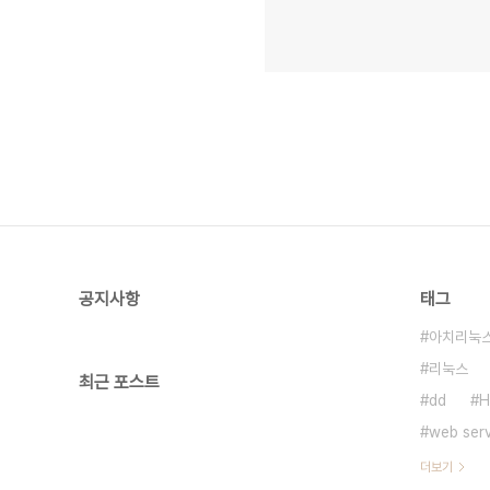
공지사항
태그
아치리눅
리눅스
최근 포스트
dd
H
web ser
더보기