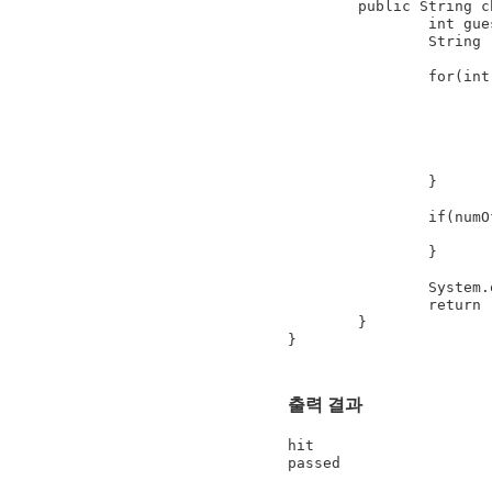
	public String checkYourself(String stringGuess){

		int guess = Integer.parseInt(stringGuess);

		String result = "miss";

		for(int i = 0;i < locationCells.length; i++){

			if(guess == locationCells[i])
				result = "
				numOfHit
				bre
			}
		}

		if(numOfHits == locationCells.length){

			result = "kill";
		}

		System.out.println(result);

		return result;

	}

}
출력 결과
hit
