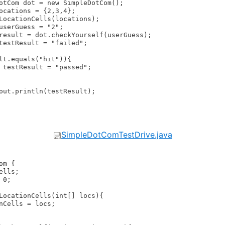


SimpleDotComTestDrive.java
m {
