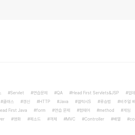
스
Servlet
연습문제
QA
Head First Servlets&JSP
업
클래스
갱신
HTTP
Java
갤럭시S
류승범
비주얼 
ead First Java
form
연습 문제
펌웨어
method
게임
ver
영화
메소드
객체
MVC
Controller
배열
co