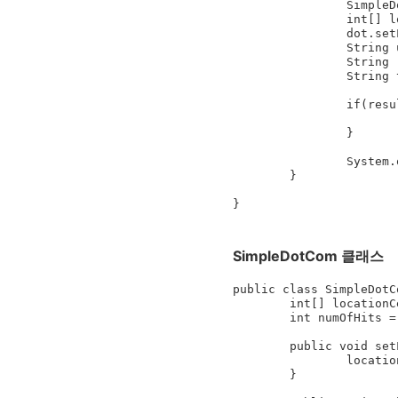
		SimpleDotCom dot = new SimpleDotCom();

		int[] locations = {2,3,4};

		dot.setLocationCells(locations);

		String userGuess = "2";

		String result = dot.checkYourself(userGuess);

		String testResult = "failed";

		if(result.equals("hit")){

			testResult = "passed";
		}

		System.out.println(testResult);

	}

SimpleDotCom 클래스
public class SimpleDotCo
	int[] locationCells;

	int numOfHits = 0;

	public void setLocationCells(int[] locs){

		locationCells = locs;

	}
