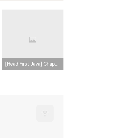
[Head First Java] Chapter4 연습문제 결과를 맞춰봅시다.