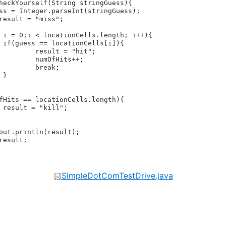
{

hit";

s++;

ak;





SimpleDotComTestDrive.java