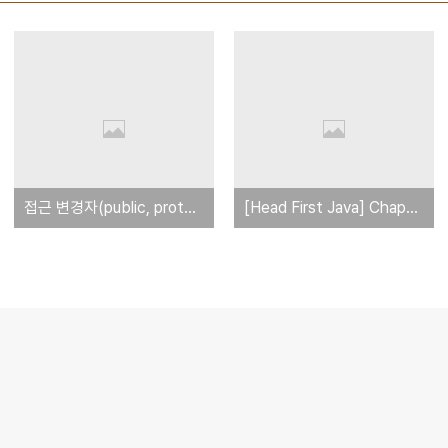
접근 변경자(public, protected, private)의 차이점
[Head First Java] Chapter4 연습문제 수영장 퍼즐